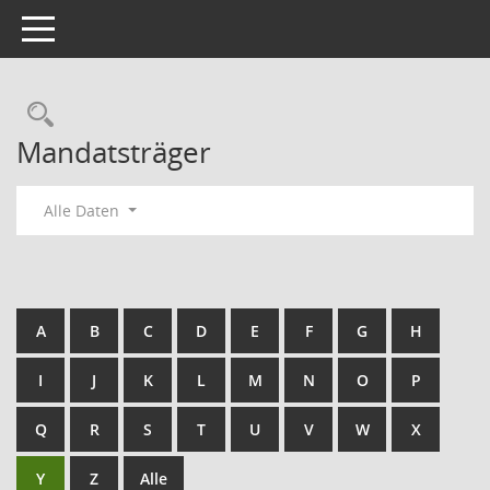
Toggle navigation
Mandatsträger
Alle Daten
A
B
C
D
E
F
G
H
I
J
K
L
M
N
O
P
Q
R
S
T
U
V
W
X
Y
Z
Alle