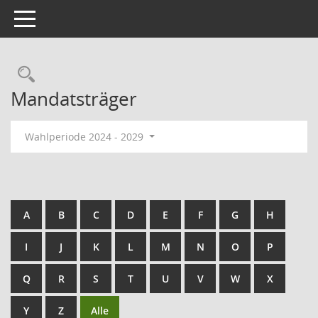
Toggle navigation
Mandatsträger
Wahlperiode 2024 - 2029
A
B
C
D
E
F
G
H
I
J
K
L
M
N
O
P
Q
R
S
T
U
V
W
X
Y
Z
Alle