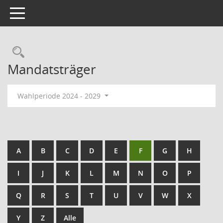
Toggle navigation
Mandatsträger
Wahlperiode 2024 - 2029
A
B
C
D
E
F
G
H
I
J
K
L
M
N
O
P
Q
R
S
T
U
V
W
X
Y
Z
Alle