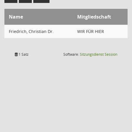
Name
Mitgliedschaft
Friedrich, Christian Dr.
WIR FÜR HIER
(Wird in
1 Satz
Software:
Sitzungsdienst
Session