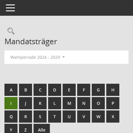
Toggle navigation
Mandatsträger
Wahlperiode 2024 - 2029
A
B
C
D
E
F
G
H
I
J
K
L
M
N
O
P
Q
R
S
T
U
V
W
X
Y
Z
Alle