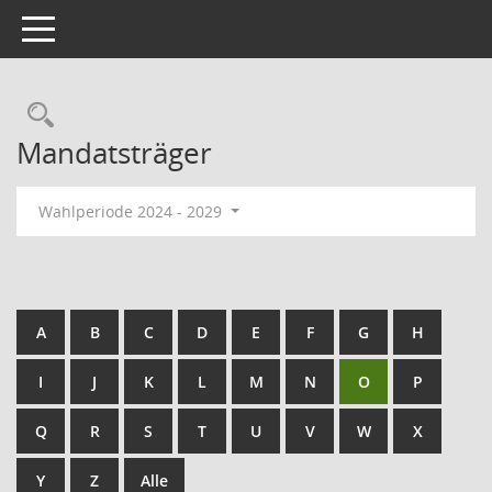
Toggle navigation
Mandatsträger
Wahlperiode 2024 - 2029
A
B
C
D
E
F
G
H
I
J
K
L
M
N
O
P
Q
R
S
T
U
V
W
X
Y
Z
Alle