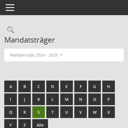
Toggle navigation
Mandatsträger
Wahlperiode 2024 - 2029
A
B
C
D
E
F
G
H
I
J
K
L
M
N
O
P
Q
R
S
T
U
V
W
X
Y
Z
Alle