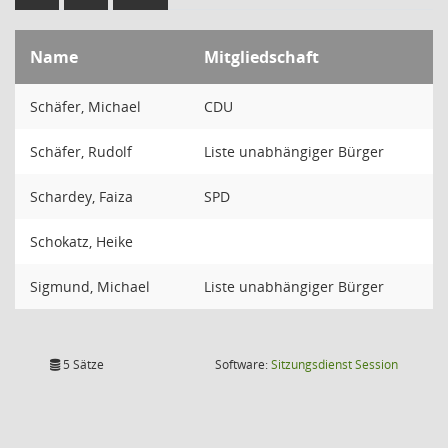
Name
Mitgliedschaft
Schäfer, Michael
CDU
Schäfer, Rudolf
Liste unabhängiger Bürger
Schardey, Faiza
SPD
Schokatz, Heike
Sigmund, Michael
Liste unabhängiger Bürger
(Wird in
5 Sätze
Software:
Sitzungsdienst
Session