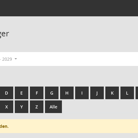
ger
- 2029
D
E
F
G
H
I
J
K
L
X
Y
Z
Alle
den.