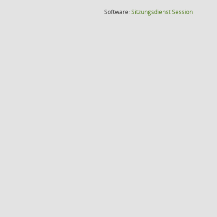
(Wird in
Software:
Sitzungsdienst
Session