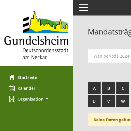
Toggle navigation
Mandatsträ
Wahlperiode 2024 
Startseite
Kalender
A
B
C
Organisation
U
V
W
Keine Daten gefun