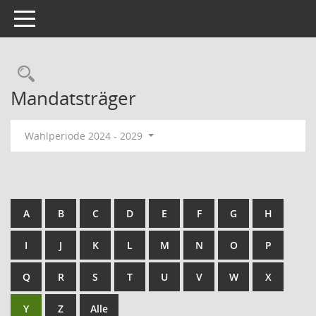
Toggle navigation
Mandatsträger
Wahlperiode 2024 - 2029
A
B
C
D
E
F
G
H
I
J
K
L
M
N
O
P
Q
R
S
T
U
V
W
X
Y
Z
Alle