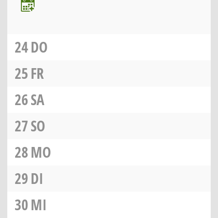
24
DO
25
FR
26
SA
27
SO
28
MO
29
DI
30
MI