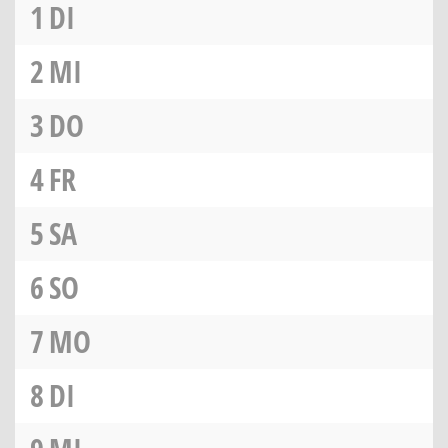
1
DI
2
MI
3
DO
4
FR
5
SA
6
SO
7
MO
8
DI