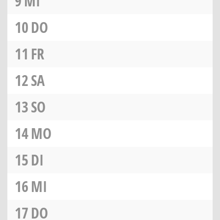
9
MI
10
DO
11
FR
12
SA
13
SO
14
MO
15
DI
16
MI
17
DO