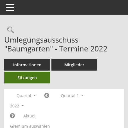
Toggle navigation
Umlegungsausschuss
"Baumgarten" - Termine 2022
Informationen
Mitglieder
Sitzungen
Quartal
Quartal 1
2022
Aktuell
Gremium auswählen