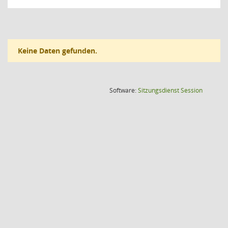
Keine Daten gefunden.
(Wird in
Software:
Sitzungsdienst
Session