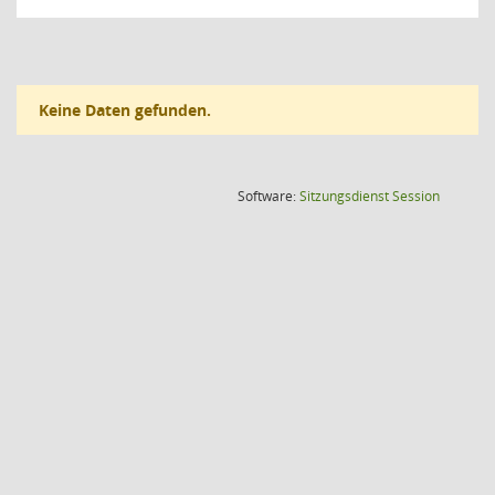
Keine Daten gefunden.
(Wird in
Software:
Sitzungsdienst
Session