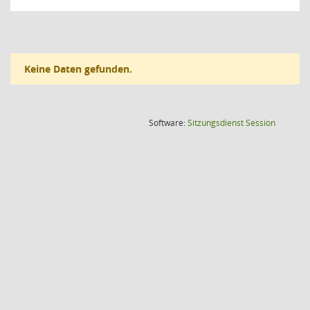
Keine Daten gefunden.
(Wird in
Software:
Sitzungsdienst
Session