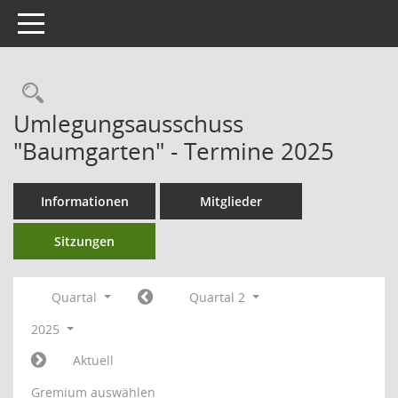
Toggle navigation
Umlegungsausschuss
"Baumgarten" - Termine 2025
Informationen
Mitglieder
Sitzungen
Quartal
Quartal 2
2025
Aktuell
Gremium auswählen