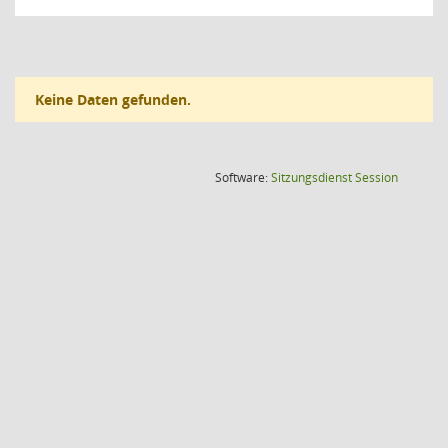
Keine Daten gefunden.
(Wird in
Software:
Sitzungsdienst
Session