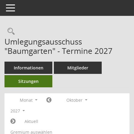
Toggle navigation
Umlegungsausschuss
"Baumgarten" - Termine 2027
Informationen
Mitglieder
Sitzungen
Monat
Oktober
2027
Aktuell
Gremium auswählen