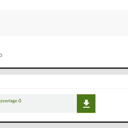
 Ö
gsvorlage Ö