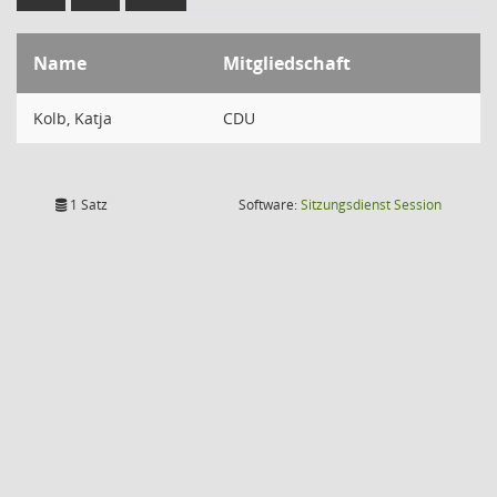
Name
Mitgliedschaft
Kolb, Katja
CDU
(Wird in
1 Satz
Software:
Sitzungsdienst
Session