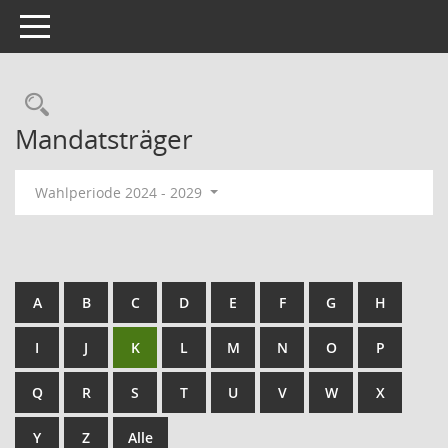
Toggle navigation
Mandatsträger
Wahlperiode 2024 - 2029
A
B
C
D
E
F
G
H
I
J
K
L
M
N
O
P
Q
R
S
T
U
V
W
X
Y
Z
Alle