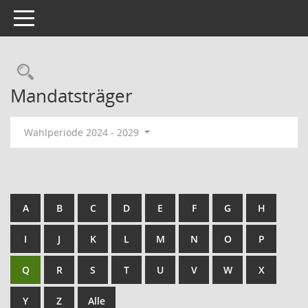
Toggle navigation
Mandatsträger
Wahlperiode 2024 - 2029
A
B
C
D
E
F
G
H
I
J
K
L
M
N
O
P
Q
R
S
T
U
V
W
X
Y
Z
Alle