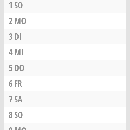
1
SO
2
MO
3
DI
4
MI
5
DO
6
FR
7
SA
8
SO