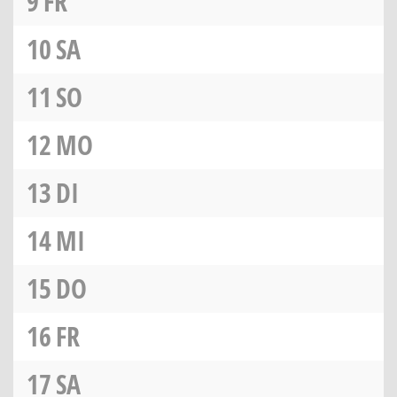
9
FR
10
SA
11
SO
12
MO
13
DI
14
MI
15
DO
16
FR
17
SA