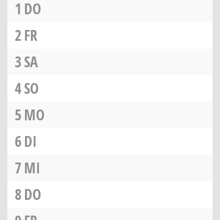
1
DO
2
FR
3
SA
4
SO
5
MO
6
DI
7
MI
8
DO