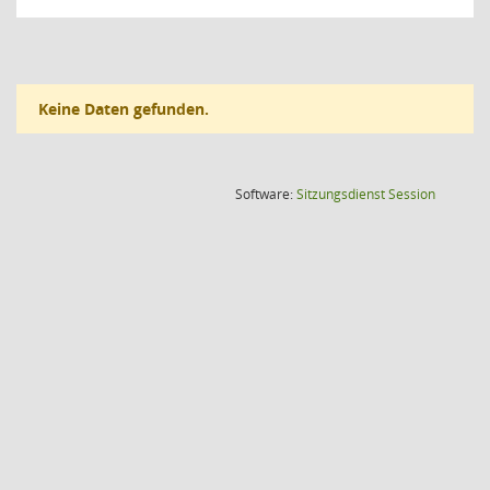
Keine Daten gefunden.
(Wird in
Software:
Sitzungsdienst
Session