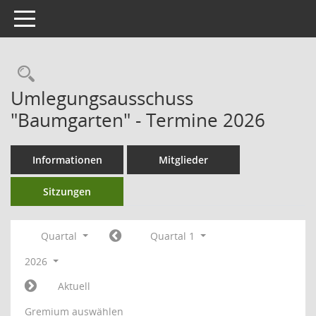
Toggle navigation
Umlegungsausschuss
"Baumgarten" - Termine 2026
Informationen
Mitglieder
Sitzungen
Quartal
Quartal 1
2026
Aktuell
Gremium auswählen